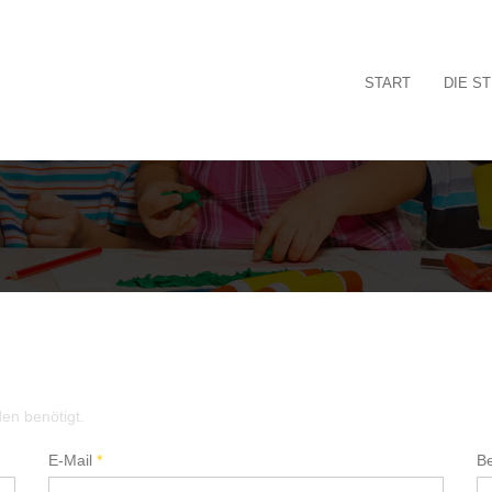
START
DIE S
den benötigt.
E-Mail
*
Be