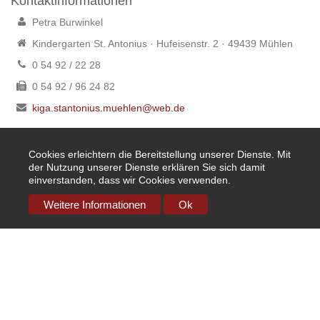
Kontaktinformationen
Petra Burwinkel
Kindergarten St. Antonius · Hufeisenstr. 2 · 49439 Mühlen
0 54 92 / 22 28
0 54 92 / 96 24 82
kiga.stantonius.muehlen@web.de
Cookies erleichtern die Bereitstellung unserer Dienste. Mit
der Nutzung unserer Dienste erklären Sie sich damit
Copyright © Stiftung Steinfeld-Mühlen „Unsere Kinder“
einverstanden, dass wir Cookies verwenden.
Weitere Informationen
Ok
Impressum
Datenschutz